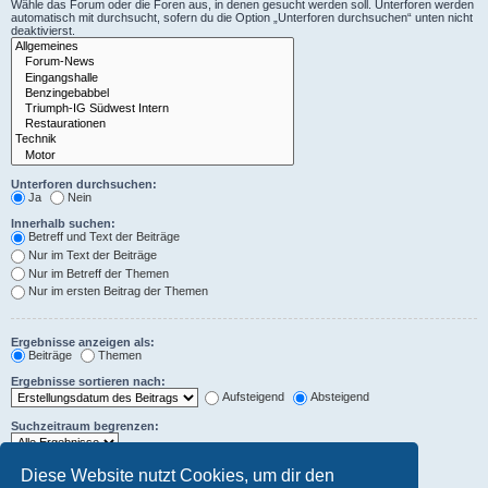
Wähle das Forum oder die Foren aus, in denen gesucht werden soll. Unterforen werden
automatisch mit durchsucht, sofern du die Option „Unterforen durchsuchen“ unten nicht
deaktivierst.
Unterforen durchsuchen:
Ja
Nein
Innerhalb suchen:
Betreff und Text der Beiträge
Nur im Text der Beiträge
Nur im Betreff der Themen
Nur im ersten Beitrag der Themen
Ergebnisse anzeigen als:
Beiträge
Themen
Ergebnisse sortieren nach:
Aufsteigend
Absteigend
Suchzeitraum begrenzen:
Die ersten:
Diese Website nutzt Cookies, um dir den
Zeichen der Beiträge anzeigen