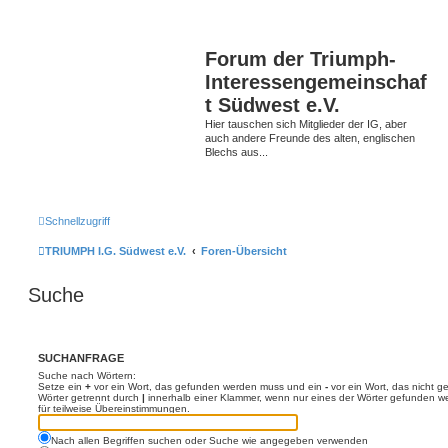
Forum der Triumph-
Interessengemeinschaf
t Südwest e.V.
Hier tauschen sich Mitglieder der IG, aber
auch andere Freunde des alten, englischen
Blechs aus...
Schnellzugriff
TRIUMPH I.G. Südwest e.V.
Foren-Übersicht
Suche
SUCHANFRAGE
Suche nach Wörtern:
Setze ein
+
vor ein Wort, das gefunden werden muss und ein
-
vor ein Wort, das nicht 
Wörter getrennt durch
|
innerhalb einer Klammer, wenn nur eines der Wörter gefunden we
für teilweise Übereinstimmungen.
Nach allen Begriffen suchen oder Suche wie angegeben verwenden