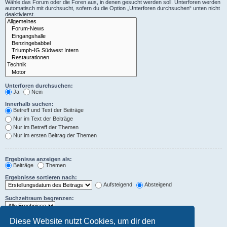
Wähle das Forum oder die Foren aus, in denen gesucht werden soll. Unterforen werden
automatisch mit durchsucht, sofern du die Option „Unterforen durchsuchen“ unten nicht
deaktivierst.
Unterforen durchsuchen:
Ja
Nein
Innerhalb suchen:
Betreff und Text der Beiträge
Nur im Text der Beiträge
Nur im Betreff der Themen
Nur im ersten Beitrag der Themen
Ergebnisse anzeigen als:
Beiträge
Themen
Ergebnisse sortieren nach:
Aufsteigend
Absteigend
Suchzeitraum begrenzen:
Die ersten:
Diese Website nutzt Cookies, um dir den
Zeichen der Beiträge anzeigen