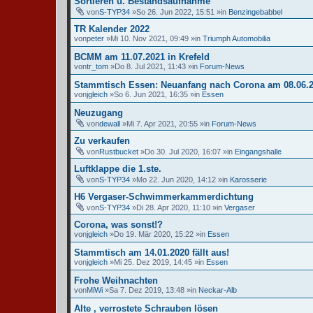
Sortieren u. Bestandsaufnahme
von
S-TYP34
»So 26. Jun 2022, 15:51 »in
Benzingebabbel
TR Kalender 2022
von
peter
»Mi 10. Nov 2021, 09:49 »in
Triumph Automobilia
BCMM am 11.07.2021 in Krefeld
von
tr_tom
»Do 8. Jul 2021, 11:43 »in
Forum-News
Stammtisch Essen: Neuanfang nach Corona am 08.06.2
von
jgleich
»So 6. Jun 2021, 16:35 »in
Essen
Neuzugang
von
dewall
»Mi 7. Apr 2021, 20:55 »in
Forum-News
Zu verkaufen
von
Rustbucket
»Do 30. Jul 2020, 16:07 »in
Eingangshalle
Luftklappe die 1.ste.
von
S-TYP34
»Mo 22. Jun 2020, 14:12 »in
Karosserie
H6 Vergaser-Schwimmerkammerdichtung
von
S-TYP34
»Di 28. Apr 2020, 11:10 »in
Vergaser
Corona, was sonst!?
von
jgleich
»Do 19. Mär 2020, 15:22 »in
Essen
Stammtisch am 14.01.2020 fällt aus!
von
jgleich
»Mi 25. Dez 2019, 14:45 »in
Essen
Frohe Weihnachten
von
MiWi
»Sa 7. Dez 2019, 13:48 »in
Neckar-Alb
Alte , verrostete Schrauben lösen