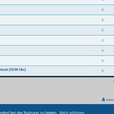
0
0
0
0
0
0
tzeit (19:00 Uhr)
0
Daten
Powered by
phpBB
® Forum Software © phpBB Limited
Deutsche Übersetzung durch
phpBB.de
mfort bei der Nutzung zu bieten.
Mehr erfahren