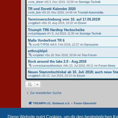
von
tr_driver
»Di 3. Dez 2019, 13:39 »in
Sonstige Technik
TR und Doretti Kalender 2020
von
tr_tom
»Di 19. Nov 2019, 14:49 »in
Triumph Automobilia
Terminverschiebung vom 10. auf 17.09.2019!
von
jgleich
»Mo 26. Aug 2019, 18:32 »in
Essen
Triumph TR6 Hardtop Heckscheibe
von
Lichtquant
»Fr 5. Jul 2019, 11:35 »in
Sonstige Technik
Maße Vorderfront TR 6
von
S-TYP34
»Mi 6. Feb 2019, 12:37 »in
Karosserie
erthzujiklpö
von
peter
»So 18. Nov 2018, 20:04 »in
Test-Forum
Rock around the lake 2.0 - Aug.2018
von
rockarounttheclock
»Mo 23. Jul 2018, 09:11 »in
Forum-News
Neues Stammtischlokal ab 10. Juli 2018; auch neue Star
von
jgleich
»Di 12. Jun 2018, 23:14 »in
Essen
Zur erweiterten Suche
TRIUMPH I.G. Südwest e.V.
Foren-Übersicht
Diese Website nutzt Cookies, um dir den bestmöglichen Ko