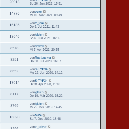
20913
So 26. Jun 2022, 15:51
von
peter
14776
Mi 10. Nov 2021, 09:49
von
tr_tom
16185
Do 8. Jul 2021, 11:43
von
jgleich
13646
So 6. Jun 2021, 16:35
von
dewall
8578
Mi 7. Apr 2021, 20:55
von
Rustbucket
8251
Do 30. Jul 2020, 16:07
von
S-TYP34
8652
Mo 22. Jun 2020, 14:12
von
S-TYP34
17614
Di 28. Apr 2020, 11:10
von
jgleich
8117
Do 19. Mär 2020, 15:22
von
jgleich
8769
Mi 25. Dez 2019, 14:45
von
MiWi
16890
Sa 7. Dez 2019, 13:48
von
tr_driver
8496