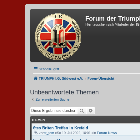
Forum der Triump
Hier tauschen sich Mitglieder der I
Schnellzugriff
TRIUMPH I.G. Südwest e.V.
Foren-Übersicht
Unbeantwortete Themen
Zur erweiterten Suche
Suche
Erweiterte Suche
THEMEN
6tes Briten Treffen in Krefeld
von
tr_tom
»So 10. Jul 2022, 10:01 »in
Forum-News