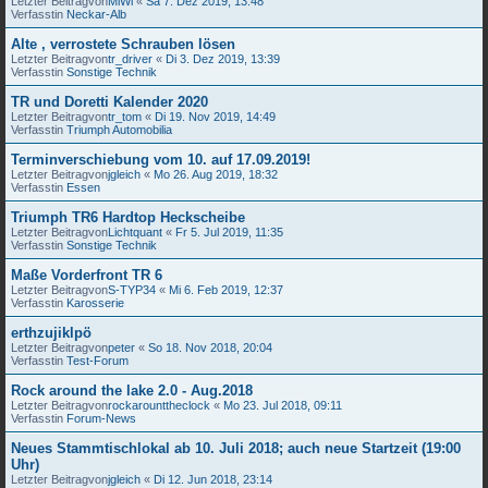
Letzter Beitragvon
MiWi
«
Sa 7. Dez 2019, 13:48
Verfasstin
Neckar-Alb
Alte , verrostete Schrauben lösen
Letzter Beitragvon
tr_driver
«
Di 3. Dez 2019, 13:39
Verfasstin
Sonstige Technik
TR und Doretti Kalender 2020
Letzter Beitragvon
tr_tom
«
Di 19. Nov 2019, 14:49
Verfasstin
Triumph Automobilia
Terminverschiebung vom 10. auf 17.09.2019!
Letzter Beitragvon
jgleich
«
Mo 26. Aug 2019, 18:32
Verfasstin
Essen
Triumph TR6 Hardtop Heckscheibe
Letzter Beitragvon
Lichtquant
«
Fr 5. Jul 2019, 11:35
Verfasstin
Sonstige Technik
Maße Vorderfront TR 6
Letzter Beitragvon
S-TYP34
«
Mi 6. Feb 2019, 12:37
Verfasstin
Karosserie
erthzujiklpö
Letzter Beitragvon
peter
«
So 18. Nov 2018, 20:04
Verfasstin
Test-Forum
Rock around the lake 2.0 - Aug.2018
Letzter Beitragvon
rockarounttheclock
«
Mo 23. Jul 2018, 09:11
Verfasstin
Forum-News
Neues Stammtischlokal ab 10. Juli 2018; auch neue Startzeit (19:00
Uhr)
Letzter Beitragvon
jgleich
«
Di 12. Jun 2018, 23:14