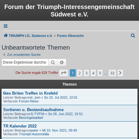
Forum der Triumph-Interessengemeinschaft
Südwest e.V.
S
TRIUMPH I.G. Südwest e.V.
Foren-Übersicht
u
Unbeantwortete Themen
c
Zur erweiterten Suche
h
Suche
Erweiterte Suche
e
Seite
1
von
32
1
2
3
4
5
32
Nächst
Die Suche ergab 628 Treffer
…
Themen
6tes Briten Treffen in Krefeld
Letzter Beitragvon
tr_tom
«
So 10. Jul 2022, 10:01
Verfasstin
Forum-News
Sortieren u. Bestandsaufnahme
Letzter Beitragvon
S-TYP34
«
So 26. Jun 2022, 15:51
Verfasstin
Benzingebabbel
TR Kalender 2022
Letzter Beitragvon
peter
«
Mi 10. Nov 2021, 09:49
Verfasstin
Triumph Automobilia