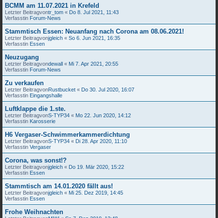
BCMM am 11.07.2021 in Krefeld
Letzter Beitragvon
tr_tom
«
Do 8. Jul 2021, 11:43
Verfasstin
Forum-News
Stammtisch Essen: Neuanfang nach Corona am 08.06.2021!
Letzter Beitragvon
jgleich
«
So 6. Jun 2021, 16:35
Verfasstin
Essen
Neuzugang
Letzter Beitragvon
dewall
«
Mi 7. Apr 2021, 20:55
Verfasstin
Forum-News
Zu verkaufen
Letzter Beitragvon
Rustbucket
«
Do 30. Jul 2020, 16:07
Verfasstin
Eingangshalle
Luftklappe die 1.ste.
Letzter Beitragvon
S-TYP34
«
Mo 22. Jun 2020, 14:12
Verfasstin
Karosserie
H6 Vergaser-Schwimmerkammerdichtung
Letzter Beitragvon
S-TYP34
«
Di 28. Apr 2020, 11:10
Verfasstin
Vergaser
Corona, was sonst!?
Letzter Beitragvon
jgleich
«
Do 19. Mär 2020, 15:22
Verfasstin
Essen
Stammtisch am 14.01.2020 fällt aus!
Letzter Beitragvon
jgleich
«
Mi 25. Dez 2019, 14:45
Verfasstin
Essen
Frohe Weihnachten