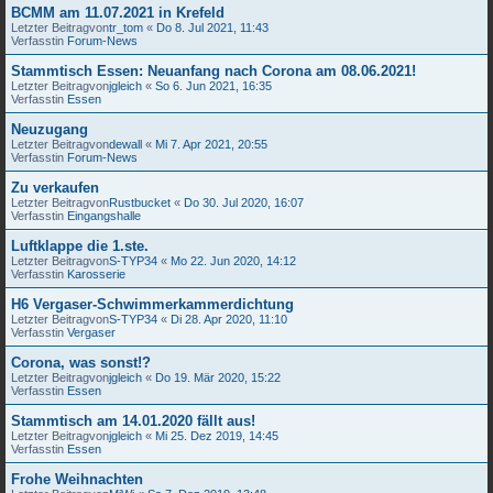
BCMM am 11.07.2021 in Krefeld
Letzter Beitragvon
tr_tom
«
Do 8. Jul 2021, 11:43
Verfasstin
Forum-News
Stammtisch Essen: Neuanfang nach Corona am 08.06.2021!
Letzter Beitragvon
jgleich
«
So 6. Jun 2021, 16:35
Verfasstin
Essen
Neuzugang
Letzter Beitragvon
dewall
«
Mi 7. Apr 2021, 20:55
Verfasstin
Forum-News
Zu verkaufen
Letzter Beitragvon
Rustbucket
«
Do 30. Jul 2020, 16:07
Verfasstin
Eingangshalle
Luftklappe die 1.ste.
Letzter Beitragvon
S-TYP34
«
Mo 22. Jun 2020, 14:12
Verfasstin
Karosserie
H6 Vergaser-Schwimmerkammerdichtung
Letzter Beitragvon
S-TYP34
«
Di 28. Apr 2020, 11:10
Verfasstin
Vergaser
Corona, was sonst!?
Letzter Beitragvon
jgleich
«
Do 19. Mär 2020, 15:22
Verfasstin
Essen
Stammtisch am 14.01.2020 fällt aus!
Letzter Beitragvon
jgleich
«
Mi 25. Dez 2019, 14:45
Verfasstin
Essen
Frohe Weihnachten