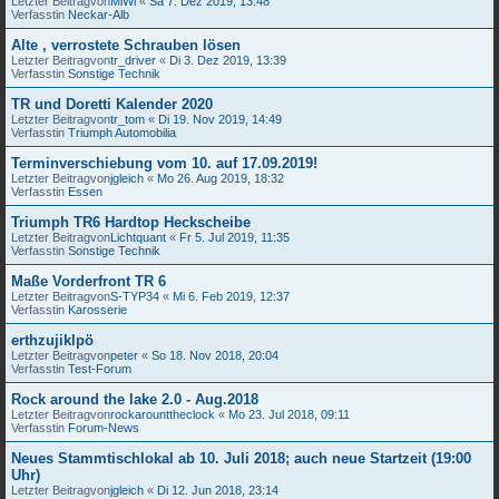
Letzter Beitragvon
MiWi
«
Sa 7. Dez 2019, 13:48
Verfasstin
Neckar-Alb
Alte , verrostete Schrauben lösen
Letzter Beitragvon
tr_driver
«
Di 3. Dez 2019, 13:39
Verfasstin
Sonstige Technik
TR und Doretti Kalender 2020
Letzter Beitragvon
tr_tom
«
Di 19. Nov 2019, 14:49
Verfasstin
Triumph Automobilia
Terminverschiebung vom 10. auf 17.09.2019!
Letzter Beitragvon
jgleich
«
Mo 26. Aug 2019, 18:32
Verfasstin
Essen
Triumph TR6 Hardtop Heckscheibe
Letzter Beitragvon
Lichtquant
«
Fr 5. Jul 2019, 11:35
Verfasstin
Sonstige Technik
Maße Vorderfront TR 6
Letzter Beitragvon
S-TYP34
«
Mi 6. Feb 2019, 12:37
Verfasstin
Karosserie
erthzujiklpö
Letzter Beitragvon
peter
«
So 18. Nov 2018, 20:04
Verfasstin
Test-Forum
Rock around the lake 2.0 - Aug.2018
Letzter Beitragvon
rockarounttheclock
«
Mo 23. Jul 2018, 09:11
Verfasstin
Forum-News
Neues Stammtischlokal ab 10. Juli 2018; auch neue Startzeit (19:00
Uhr)
Letzter Beitragvon
jgleich
«
Di 12. Jun 2018, 23:14