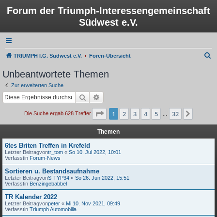
Forum der Triumph-Interessengemeinschaft
Südwest e.V.
S
TRIUMPH I.G. Südwest e.V.
Foren-Übersicht
u
Unbeantwortete Themen
c
Zur erweiterten Suche
h
Suche
Erweiterte Suche
e
Seite
1
von
32
1
2
3
4
5
32
Nächst
Die Suche ergab 628 Treffer
…
Themen
6tes Briten Treffen in Krefeld
Letzter Beitragvon
tr_tom
«
So 10. Jul 2022, 10:01
Verfasstin
Forum-News
Sortieren u. Bestandsaufnahme
Letzter Beitragvon
S-TYP34
«
So 26. Jun 2022, 15:51
Verfasstin
Benzingebabbel
TR Kalender 2022
Letzter Beitragvon
peter
«
Mi 10. Nov 2021, 09:49
Verfasstin
Triumph Automobilia