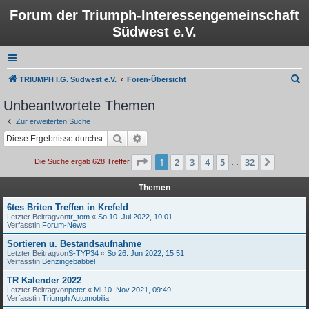
Forum der Triumph-Interessengemeinschaft
Südwest e.V.
S
TRIUMPH I.G. Südwest e.V.
Foren-Übersicht
u
Unbeantwortete Themen
c
Zur erweiterten Suche
h
Suche
Erweiterte Suche
e
Seite
1
von
32
1
2
3
4
5
32
Nächst
Die Suche ergab 628 Treffer
…
Themen
6tes Briten Treffen in Krefeld
Letzter Beitragvon
tr_tom
«
So 10. Jul 2022, 10:01
Verfasstin
Forum-News
Sortieren u. Bestandsaufnahme
Letzter Beitragvon
S-TYP34
«
So 26. Jun 2022, 15:51
Verfasstin
Benzingebabbel
TR Kalender 2022
Letzter Beitragvon
peter
«
Mi 10. Nov 2021, 09:49
Verfasstin
Triumph Automobilia