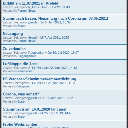
BCMM am 11.07.2021 in Krefeld
Letzter Beitragvon
tr_tom
«
Do 8. Jul 2021, 11:43
Verfasstin
Forum-News
Stammtisch Essen: Neuanfang nach Corona am 08.06.2021!
Letzter Beitragvon
jgleich
«
So 6. Jun 2021, 16:35
Verfasstin
Essen
Neuzugang
Letzter Beitragvon
dewall
«
Mi 7. Apr 2021, 20:55
Verfasstin
Forum-News
Zu verkaufen
Letzter Beitragvon
Rustbucket
«
Do 30. Jul 2020, 16:07
Verfasstin
Eingangshalle
Luftklappe die 1.ste.
Letzter Beitragvon
S-TYP34
«
Mo 22. Jun 2020, 14:12
Verfasstin
Karosserie
H6 Vergaser-Schwimmerkammerdichtung
Letzter Beitragvon
S-TYP34
«
Di 28. Apr 2020, 11:10
Verfasstin
Vergaser
Corona, was sonst!?
Letzter Beitragvon
jgleich
«
Do 19. Mär 2020, 15:22
Verfasstin
Essen
Stammtisch am 14.01.2020 fällt aus!
Letzter Beitragvon
jgleich
«
Mi 25. Dez 2019, 14:45
Verfasstin
Essen
Frohe Weihnachten