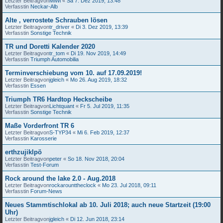
Letzter Beitragvon
MiWi
«
Sa 7. Dez 2019, 13:48
Verfasstin
Neckar-Alb
Alte , verrostete Schrauben lösen
Letzter Beitragvon
tr_driver
«
Di 3. Dez 2019, 13:39
Verfasstin
Sonstige Technik
TR und Doretti Kalender 2020
Letzter Beitragvon
tr_tom
«
Di 19. Nov 2019, 14:49
Verfasstin
Triumph Automobilia
Terminverschiebung vom 10. auf 17.09.2019!
Letzter Beitragvon
jgleich
«
Mo 26. Aug 2019, 18:32
Verfasstin
Essen
Triumph TR6 Hardtop Heckscheibe
Letzter Beitragvon
Lichtquant
«
Fr 5. Jul 2019, 11:35
Verfasstin
Sonstige Technik
Maße Vorderfront TR 6
Letzter Beitragvon
S-TYP34
«
Mi 6. Feb 2019, 12:37
Verfasstin
Karosserie
erthzujiklpö
Letzter Beitragvon
peter
«
So 18. Nov 2018, 20:04
Verfasstin
Test-Forum
Rock around the lake 2.0 - Aug.2018
Letzter Beitragvon
rockarounttheclock
«
Mo 23. Jul 2018, 09:11
Verfasstin
Forum-News
Neues Stammtischlokal ab 10. Juli 2018; auch neue Startzeit (19:00
Uhr)
Letzter Beitragvon
jgleich
«
Di 12. Jun 2018, 23:14