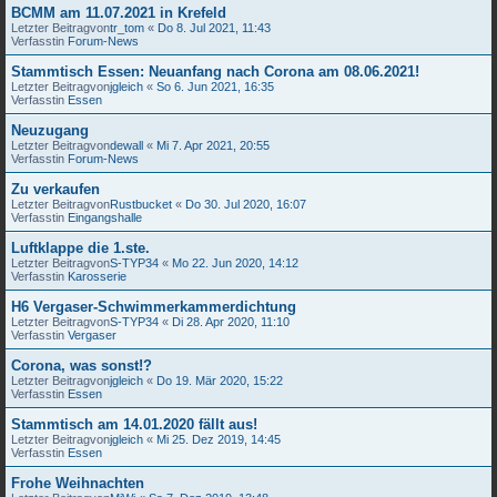
BCMM am 11.07.2021 in Krefeld
Letzter Beitragvon
tr_tom
«
Do 8. Jul 2021, 11:43
Verfasstin
Forum-News
Stammtisch Essen: Neuanfang nach Corona am 08.06.2021!
Letzter Beitragvon
jgleich
«
So 6. Jun 2021, 16:35
Verfasstin
Essen
Neuzugang
Letzter Beitragvon
dewall
«
Mi 7. Apr 2021, 20:55
Verfasstin
Forum-News
Zu verkaufen
Letzter Beitragvon
Rustbucket
«
Do 30. Jul 2020, 16:07
Verfasstin
Eingangshalle
Luftklappe die 1.ste.
Letzter Beitragvon
S-TYP34
«
Mo 22. Jun 2020, 14:12
Verfasstin
Karosserie
H6 Vergaser-Schwimmerkammerdichtung
Letzter Beitragvon
S-TYP34
«
Di 28. Apr 2020, 11:10
Verfasstin
Vergaser
Corona, was sonst!?
Letzter Beitragvon
jgleich
«
Do 19. Mär 2020, 15:22
Verfasstin
Essen
Stammtisch am 14.01.2020 fällt aus!
Letzter Beitragvon
jgleich
«
Mi 25. Dez 2019, 14:45
Verfasstin
Essen
Frohe Weihnachten