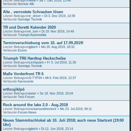
Letzter Beitragvon
MiWi
«
Sa 7. Dez 2019, 13:48
Verfasstin
Neckar-Alb
Alte , verrostete Schrauben lösen
Letzter Beitragvon
tr_driver
«
Di 3. Dez 2019, 13:39
Verfasstin
Sonstige Technik
TR und Doretti Kalender 2020
Letzter Beitragvon
tr_tom
«
Di 19. Nov 2019, 14:49
Verfasstin
Triumph Automobilia
Terminverschiebung vom 10. auf 17.09.2019!
Letzter Beitragvon
jgleich
«
Mo 26. Aug 2019, 18:32
Verfasstin
Essen
Triumph TR6 Hardtop Heckscheibe
Letzter Beitragvon
Lichtquant
«
Fr 5. Jul 2019, 11:35
Verfasstin
Sonstige Technik
Maße Vorderfront TR 6
Letzter Beitragvon
S-TYP34
«
Mi 6. Feb 2019, 12:37
Verfasstin
Karosserie
erthzujiklpö
Letzter Beitragvon
peter
«
So 18. Nov 2018, 20:04
Verfasstin
Test-Forum
Rock around the lake 2.0 - Aug.2018
Letzter Beitragvon
rockarounttheclock
«
Mo 23. Jul 2018, 09:11
Verfasstin
Forum-News
Neues Stammtischlokal ab 10. Juli 2018; auch neue Startzeit (19:00
Uhr)
Letzter Beitragvon
jgleich
«
Di 12. Jun 2018, 23:14