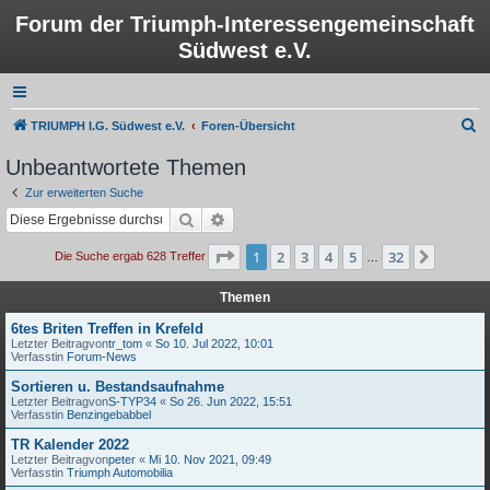
Forum der Triumph-Interessengemeinschaft
Südwest e.V.
S
TRIUMPH I.G. Südwest e.V.
Foren-Übersicht
u
Unbeantwortete Themen
c
Zur erweiterten Suche
h
Suche
Erweiterte Suche
e
Seite
1
von
32
1
2
3
4
5
32
Nächst
Die Suche ergab 628 Treffer
…
Themen
6tes Briten Treffen in Krefeld
Letzter Beitragvon
tr_tom
«
So 10. Jul 2022, 10:01
Verfasstin
Forum-News
Sortieren u. Bestandsaufnahme
Letzter Beitragvon
S-TYP34
«
So 26. Jun 2022, 15:51
Verfasstin
Benzingebabbel
TR Kalender 2022
Letzter Beitragvon
peter
«
Mi 10. Nov 2021, 09:49
Verfasstin
Triumph Automobilia