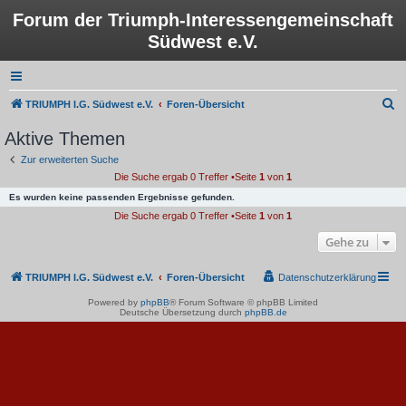
Forum der Triumph-Interessengemeinschaft
Südwest e.V.
S
TRIUMPH I.G. Südwest e.V.
Foren-Übersicht
u
Aktive Themen
c
Zur erweiterten Suche
h
Die Suche ergab 0 Treffer •Seite
1
von
1
e
Es wurden keine passenden Ergebnisse gefunden.
Die Suche ergab 0 Treffer •Seite
1
von
1
Gehe zu
TRIUMPH I.G. Südwest e.V.
Foren-Übersicht
Datenschutzerklärung
Powered by
phpBB
® Forum Software © phpBB Limited
Deutsche Übersetzung durch
phpBB.de