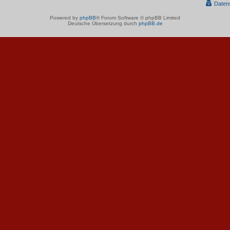
Daten
Powered by
phpBB
® Forum Software © phpBB Limited
Deutsche Übersetzung durch
phpBB.de