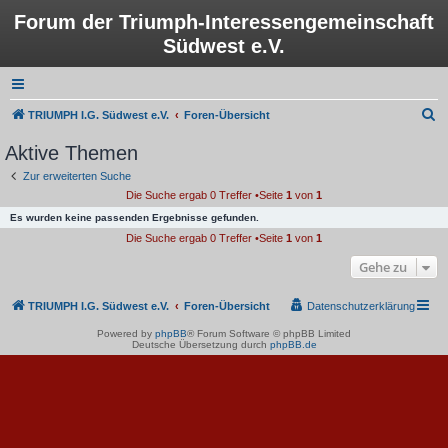
Forum der Triumph-Interessengemeinschaft
Südwest e.V.
S
TRIUMPH I.G. Südwest e.V.
Foren-Übersicht
u
Aktive Themen
c
Zur erweiterten Suche
h
Die Suche ergab 0 Treffer •Seite
1
von
1
e
Es wurden keine passenden Ergebnisse gefunden.
Die Suche ergab 0 Treffer •Seite
1
von
1
Gehe zu
TRIUMPH I.G. Südwest e.V.
Foren-Übersicht
Datenschutzerklärung
Powered by
phpBB
® Forum Software © phpBB Limited
Deutsche Übersetzung durch
phpBB.de