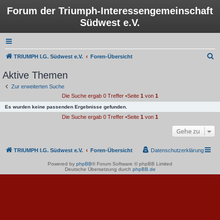
Forum der Triumph-Interessengemeinschaft
Südwest e.V.
S
TRIUMPH I.G. Südwest e.V.
Foren-Übersicht
u
Aktive Themen
c
Zur erweiterten Suche
h
Die Suche ergab 0 Treffer •Seite
1
von
1
e
Es wurden keine passenden Ergebnisse gefunden.
Die Suche ergab 0 Treffer •Seite
1
von
1
Gehe zu
TRIUMPH I.G. Südwest e.V.
Foren-Übersicht
Datenschutzerklärung
Powered by
phpBB
® Forum Software © phpBB Limited
Deutsche Übersetzung durch
phpBB.de