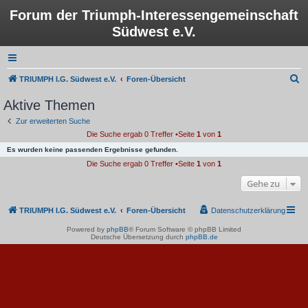
Forum der Triumph-Interessengemeinschaft
Südwest e.V.
S
TRIUMPH I.G. Südwest e.V.
Foren-Übersicht
u
Aktive Themen
c
Zur erweiterten Suche
h
Die Suche ergab 0 Treffer •Seite
1
von
1
e
Es wurden keine passenden Ergebnisse gefunden.
Die Suche ergab 0 Treffer •Seite
1
von
1
Gehe zu
TRIUMPH I.G. Südwest e.V.
Foren-Übersicht
Datenschutzerklärung
Powered by
phpBB
® Forum Software © phpBB Limited
Deutsche Übersetzung durch
phpBB.de