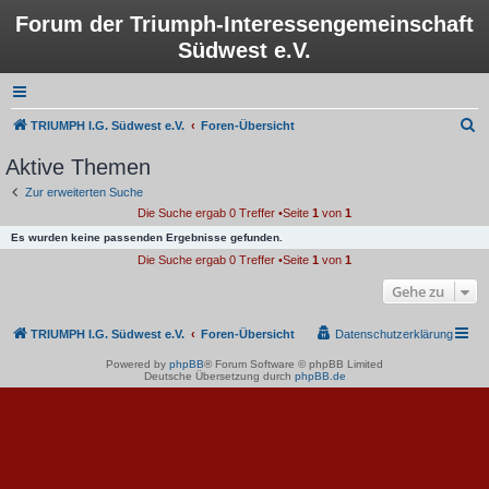
Forum der Triumph-Interessengemeinschaft
Südwest e.V.
S
TRIUMPH I.G. Südwest e.V.
Foren-Übersicht
u
Aktive Themen
c
Zur erweiterten Suche
h
Die Suche ergab 0 Treffer •Seite
1
von
1
e
Es wurden keine passenden Ergebnisse gefunden.
Die Suche ergab 0 Treffer •Seite
1
von
1
Gehe zu
TRIUMPH I.G. Südwest e.V.
Foren-Übersicht
Datenschutzerklärung
Powered by
phpBB
® Forum Software © phpBB Limited
Deutsche Übersetzung durch
phpBB.de