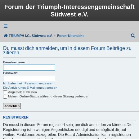
Forum der Triumph-Interessengemeinschaft
Südwest e.V.
S
TRIUMPH I.G. Südwest e.V.
Foren-Übersicht
u
Du musst dich anmelden, um in diesem Forum Beiträge zu
c
zitieren.
h
Benutzername:
e
Passwort:
Ich habe mein Passwort vergessen
Die Aktivierungs-E-Mail erneut senden
Angemeldet bleiben
Meinen Online-Status während dieser Sitzung verbergen
REGISTRIEREN
Du musst in diesem Forum registriert sein, um dich anmelden zu können. Die
Registrierung ist in wenigen Augenblicken erledigt und ermöglicht dir, auf
weitere Funktionen zuzugreifen. Die Board-Administration kann registrierten