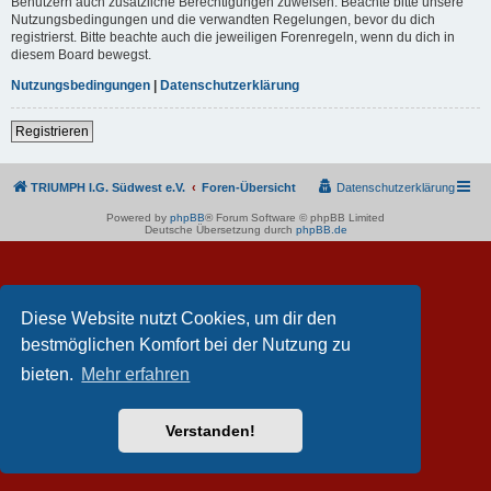
Benutzern auch zusätzliche Berechtigungen zuweisen. Beachte bitte unsere
Nutzungsbedingungen und die verwandten Regelungen, bevor du dich
registrierst. Bitte beachte auch die jeweiligen Forenregeln, wenn du dich in
diesem Board bewegst.
Nutzungsbedingungen
|
Datenschutzerklärung
Registrieren
TRIUMPH I.G. Südwest e.V.
Foren-Übersicht
Datenschutzerklärung
Powered by
phpBB
® Forum Software © phpBB Limited
Deutsche Übersetzung durch
phpBB.de
Diese Website nutzt Cookies, um dir den
bestmöglichen Komfort bei der Nutzung zu
bieten.
Mehr erfahren
Verstanden!