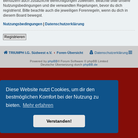
Benutzern auch zusätzliche Berechtigungen zuweisen. Beachte bitte unsere
Nutzungsbedingungen und die verwandten Regelungen, bevor du dich
registrierst. Bitte beachte auch die jeweiligen Forenregeln, wenn du dich in
diesem Board bewegst.
Nutzungsbedingungen
|
Datenschutzerklärung
Registrieren
TRIUMPH I.G. Südwest e.V.
Foren-Übersicht
Datenschutzerklärung
Powered by
phpBB
® Forum Software © phpBB Limited
Deutsche Übersetzung durch
phpBB.de
Diese Website nutzt Cookies, um dir den
bestmöglichen Komfort bei der Nutzung zu
bieten.
Mehr erfahren
Verstanden!