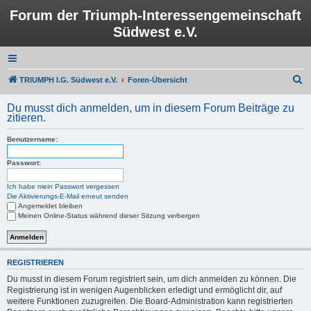
Forum der Triumph-Interessengemeinschaft
Südwest e.V.
S
TRIUMPH I.G. Südwest e.V.
Foren-Übersicht
u
Du musst dich anmelden, um in diesem Forum Beiträge zu
c
zitieren.
h
Benutzername:
e
Passwort:
Ich habe mein Passwort vergessen
Die Aktivierungs-E-Mail erneut senden
Angemeldet bleiben
Meinen Online-Status während dieser Sitzung verbergen
REGISTRIEREN
Du musst in diesem Forum registriert sein, um dich anmelden zu können. Die
Registrierung ist in wenigen Augenblicken erledigt und ermöglicht dir, auf
weitere Funktionen zuzugreifen. Die Board-Administration kann registrierten