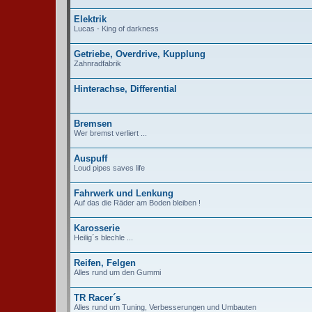
Elektrik
Lucas - King of darkness
Getriebe, Overdrive, Kupplung
Zahnradfabrik
Hinterachse, Differential
Bremsen
Wer bremst verliert ...
Auspuff
Loud pipes saves life
Fahrwerk und Lenkung
Auf das die Räder am Boden bleiben !
Karosserie
Heilig´s blechle ...
Reifen, Felgen
Alles rund um den Gummi
TR Racer´s
Alles rund um Tuning, Verbesserungen und Umbauten