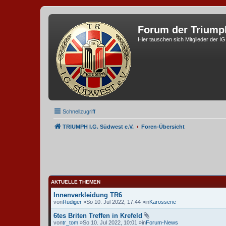
Forum der Triump
Hier tauschen sich Mitglieder der I
Schnellzugriff
TRIUMPH I.G. Südwest e.V.
Foren-Übersicht
AKTUELLE THEMEN
Innenverkleidung TR6
von
Rüdiger
»So 10. Jul 2022, 17:44 »in
Karosserie
6tes Briten Treffen in Krefeld
von
tr_tom
»So 10. Jul 2022, 10:01 »in
Forum-News