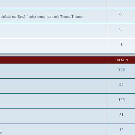
60
r einfach nur Spaß (nicht) immer nur um's Thema Triumph
65
1
THEMEN
369
55
145
81
12
irt