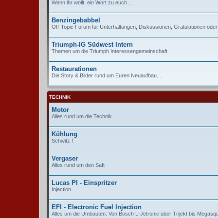
Wenn ihr wollt, ein Wort zu euch ...
Benzingebabbel
Off-Topic Forum für Unterhaltungen, Diskussionen, Gratulationen ode
Triumph-IG Südwest Intern
Themen um die Triumph Interessengemeinschaft
Restaurationen
Die Story & Bilder rund um Euren Neuaufbau....
TECHNIK
Motor
Alles rund um die Technik
Kühlung
Schwitz !
Vergaser
Alles rund um den Saft
Lucas PI - Einspritzer
Injection
EFI - Electronic Fuel Injection
Alles um die Umbauten: Von Bosch L-Jetronic über Trijekt bis Megasqu