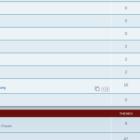
0
5
0
2
2
2
10
lung
1
2
0
THEMEN
9
IG Forum
47