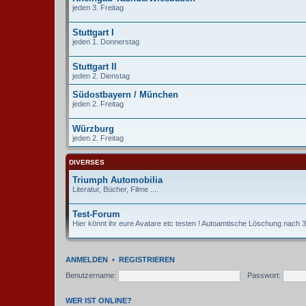
jeden 3. Freitag
Stuttgart I
jeden 1. Donnerstag
Stuttgart II
jeden 2. Dienstag
Südostbayern / München
jeden 2. Freitag
Würzburg
jeden 2. Freitag
DIVERSES
Triumph Automobilia
Literatur, Bücher, Filme ....
Test-Forum
Hier könnt ihr eure Avatare etc testen ! Autoamtische Löschung nach 3 
ANMELDEN
•
REGISTRIEREN
Benutzername:
Passwort:
WER IST ONLINE?