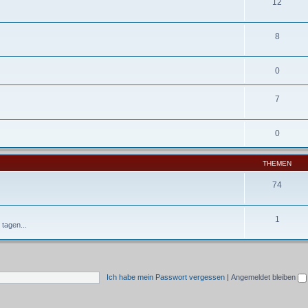
12
8
0
7
0
THEMEN
74
1
tagen...
Ich habe mein Passwort vergessen
|
Angemeldet bleiben