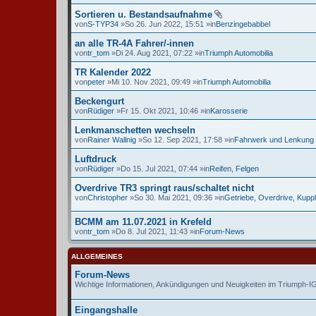
Sortieren u. Bestandsaufnahme
von
S-TYP34
»So 26. Jun 2022, 15:51 »in
Benzingebabbel
an alle TR-4A Fahrer/-innen
von
tr_tom
»Di 24. Aug 2021, 07:22 »in
Triumph Automobilia
TR Kalender 2022
von
peter
»Mi 10. Nov 2021, 09:49 »in
Triumph Automobilia
Beckengurt
von
Rüdiger
»Fr 15. Okt 2021, 10:46 »in
Karosserie
Lenkmanschetten wechseln
von
Rainer Wallnig
»So 12. Sep 2021, 17:58 »in
Fahrwerk und Lenkung
Luftdruck
von
Rüdiger
»Do 15. Jul 2021, 07:44 »in
Reifen, Felgen
Overdrive TR3 springt raus/schaltet nicht
von
Christopher
»So 30. Mai 2021, 09:36 »in
Getriebe, Overdrive, Kupp
BCMM am 11.07.2021 in Krefeld
von
tr_tom
»Do 8. Jul 2021, 11:43 »in
Forum-News
ALLGEMEINES
Forum-News
Wichtige Informationen, Ankündigungen und Neuigkeiten im Triumph-
Eingangshalle