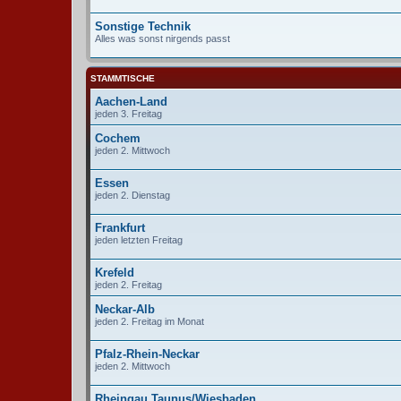
Sonstige Technik
Alles was sonst nirgends passt
STAMMTISCHE
Aachen-Land
jeden 3. Freitag
Cochem
jeden 2. Mittwoch
Essen
jeden 2. Dienstag
Frankfurt
jeden letzten Freitag
Krefeld
jeden 2. Freitag
Neckar-Alb
jeden 2. Freitag im Monat
Pfalz-Rhein-Neckar
jeden 2. Mittwoch
Rheingau Taunus/Wiesbaden