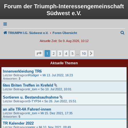
Forum der Triumph-Interessengemeinschaft
Südwest e.V.
S
TRIUMPH I.G. Südwest e.V.
Foren-Übersicht
u
Aktuelle Zeit: So 9. Aug 2026, 10:12
c
Seite
1
von
10
1
2
3
4
5
10
Nächste
h
…
e
Aktuelle Themen
Innenverkleidung TR6
Letzter Beitragvon
Rüdiger
«
Mi 13. Jul 2022, 16:23
Antworten:
3
6tes Briten Treffen in Krefeld
Letzter Beitragvon
tr_tom
«
So 10. Jul 2022, 10:01
Sortieren u. Bestandsaufnahme
Letzter Beitragvon
S-TYP34
«
So 26. Jun 2022, 15:51
an alle TR-4A Fahrer/-innen
Letzter Beitragvon
tr_tom
«
Mi 15. Dez 2021, 17:35
Antworten:
5
TR Kalender 2022
Letzter Beitragvon
peter
«
Mi 10. Nov 2021, 09:49