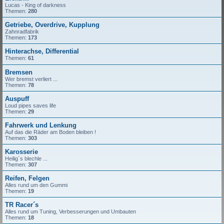
Lucas - King of darkness
Themen:
280
Getriebe, Overdrive, Kupplung
Zahnradfabrik
Themen:
173
Hinterachse, Differential
Themen:
61
Bremsen
Wer bremst verliert ...
Themen:
78
Auspuff
Loud pipes saves life
Themen:
29
Fahrwerk und Lenkung
Auf das die Räder am Boden bleiben !
Themen:
303
Karosserie
Heilig´s blechle ...
Themen:
307
Reifen, Felgen
Alles rund um den Gummi
Themen:
19
TR Racer´s
Alles rund um Tuning, Verbesserungen und Umbauten
Themen:
18