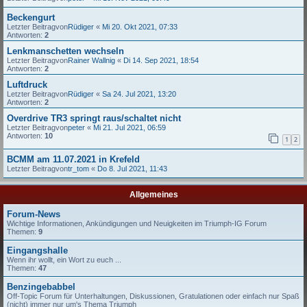
Beckengurt
Letzter Beitragvon
Rüdiger
«
Mi 20. Okt 2021, 07:33
Antworten:
2
Lenkmanschetten wechseln
Letzter Beitragvon
Rainer Wallnig
«
Di 14. Sep 2021, 18:54
Antworten:
2
Luftdruck
Letzter Beitragvon
Rüdiger
«
Sa 24. Jul 2021, 13:20
Antworten:
2
Overdrive TR3 springt raus/schaltet nicht
Letzter Beitragvon
peter
«
Mi 21. Jul 2021, 06:59
Antworten:
10
1
2
BCMM am 11.07.2021 in Krefeld
Letzter Beitragvon
tr_tom
«
Do 8. Jul 2021, 11:43
Allgemeines
Forum-News
Wichtige Informationen, Ankündigungen und Neuigkeiten im Triumph-IG Forum
Themen:
9
Eingangshalle
Wenn ihr wollt, ein Wort zu euch ...
Themen:
47
Benzingebabbel
Off-Topic Forum für Unterhaltungen, Diskussionen, Gratulationen oder einfach nur Spaß
(nicht) immer nur um's Thema Triumph