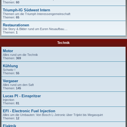
Themen:
60
Triumph-IG Südwest Intern
Themen um die Triumph Interessengemeinschaft
Themen:
65
Restaurationen
Die Story & Bilder rund um Euren Neuaufbau....
Themen:
1
Technik
Motor
Alles rund um die Technik
Themen:
369
Kühlung
Schwitz !
Themen:
55
Vergaser
Alles rund um den Saft
Themen:
145
Lucas PI - Einspritzer
Injection
Themen:
81
EFI - Electronic Fuel Injection
Alles um die Umbauten: Von Bosch L-Jetronic über Trijekt bis Megasquirt
Themen:
12
Elektrik