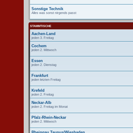
Sonstige Technik
Alles was sonst nirgends passt
STAMMTISCHE
Aachen-Land
jeden 3. Freitag
Cochem
jeden 2. Mittwoch
Essen
jeden 2. Dienstag
Frankfurt
jeden letzten Freitag
Krefeld
jeden 2. Freitag
Neckar-Alb
jeden 2. Freitag im Monat
Pfalz-Rhein-Neckar
jeden 2. Mittwoch
Rheingau Taunus/Wiesbaden