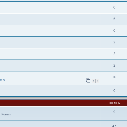
0
5
0
2
2
2
10
lung
1
2
0
THEMEN
9
IG Forum
47