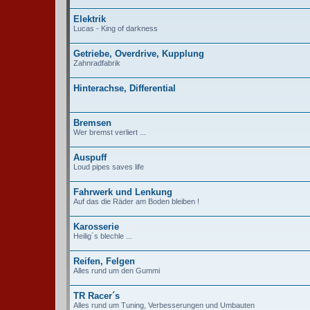
Elektrik
Lucas - King of darkness
Getriebe, Overdrive, Kupplung
Zahnradfabrik
Hinterachse, Differential
Bremsen
Wer bremst verliert ...
Auspuff
Loud pipes saves life
Fahrwerk und Lenkung
Auf das die Räder am Boden bleiben !
Karosserie
Heilig´s blechle ...
Reifen, Felgen
Alles rund um den Gummi
TR Racer´s
Alles rund um Tuning, Verbesserungen und Umbauten