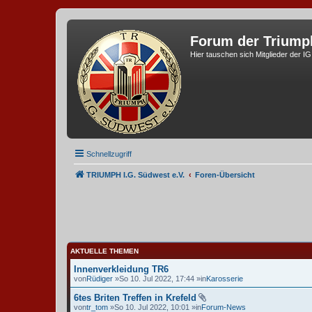
Forum der Triump
Hier tauschen sich Mitglieder der I
Schnellzugriff
TRIUMPH I.G. Südwest e.V.
Foren-Übersicht
AKTUELLE THEMEN
Innenverkleidung TR6
von
Rüdiger
»So 10. Jul 2022, 17:44 »in
Karosserie
6tes Briten Treffen in Krefeld
von
tr_tom
»So 10. Jul 2022, 10:01 »in
Forum-News