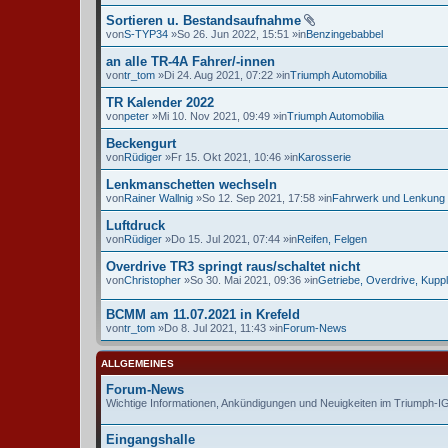
Sortieren u. Bestandsaufnahme
von
S-TYP34
»So 26. Jun 2022, 15:51 »in
Benzingebabbel
an alle TR-4A Fahrer/-innen
von
tr_tom
»Di 24. Aug 2021, 07:22 »in
Triumph Automobilia
TR Kalender 2022
von
peter
»Mi 10. Nov 2021, 09:49 »in
Triumph Automobilia
Beckengurt
von
Rüdiger
»Fr 15. Okt 2021, 10:46 »in
Karosserie
Lenkmanschetten wechseln
von
Rainer Wallnig
»So 12. Sep 2021, 17:58 »in
Fahrwerk und Lenkung
Luftdruck
von
Rüdiger
»Do 15. Jul 2021, 07:44 »in
Reifen, Felgen
Overdrive TR3 springt raus/schaltet nicht
von
Christopher
»So 30. Mai 2021, 09:36 »in
Getriebe, Overdrive, Kupp
BCMM am 11.07.2021 in Krefeld
von
tr_tom
»Do 8. Jul 2021, 11:43 »in
Forum-News
ALLGEMEINES
Forum-News
Wichtige Informationen, Ankündigungen und Neuigkeiten im Triumph-
Eingangshalle