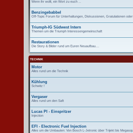
Wenn ihr wollt, ein Wort zu euch ...
Benzingebabbel
Off-Topic Forum für Unterhaltungen, Diskussionen, Gratulationen ode
Triumph-IG Südwest Intern
Themen um die Triumph Interessengemeinschaft
Restaurationen
Die Story & Bilder rund um Euren Neuaufbau....
TECHNIK
Motor
Alles rund um die Technik
Kühlung
Schwitz !
Vergaser
Alles rund um den Saft
Lucas PI - Einspritzer
Injection
EFI - Electronic Fuel Injection
Alles um die Umbauten: Von Bosch L-Jetronic über Trijekt bis Megasqu