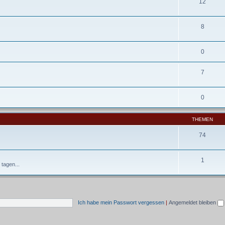
12
8
0
7
0
THEMEN
74
1
tagen...
Ich habe mein Passwort vergessen
|
Angemeldet bleiben