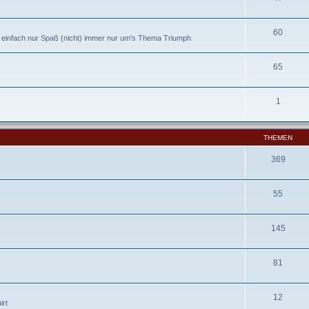
60
r einfach nur Spaß (nicht) immer nur um's Thema Triumph
65
1
THEMEN
369
55
145
81
12
irt