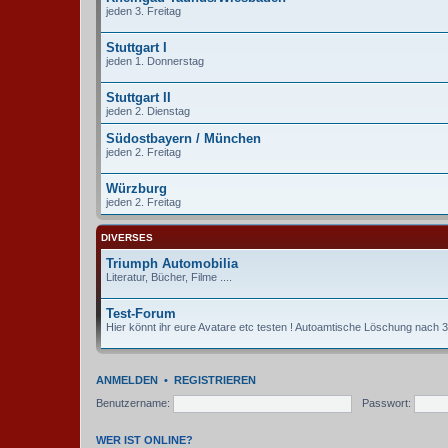
jeden 3. Freitag
Stuttgart I
jeden 1. Donnerstag
Stuttgart II
jeden 2. Dienstag
Südostbayern / München
jeden 2. Freitag
Würzburg
jeden 2. Freitag
DIVERSES
Triumph Automobilia
Literatur, Bücher, Filme ....
Test-Forum
Hier könnt ihr eure Avatare etc testen ! Autoamtische Löschung nach 3 
ANMELDEN
•
REGISTRIEREN
Benutzername:
Passwort:
WER IST ONLINE?