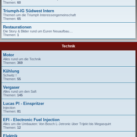
Themen:
60
Triumph-IG Südwest Intern
Themen um die Triumph Interessengemeinschaft
Themen:
65
Restaurationen
Die Story & Bilder rund um Euren Neuaufbau....
Themen:
1
Technik
Motor
Alles rund um die Technik
Themen:
369
Kühlung
Schwitz !
Themen:
55
Vergaser
Alles rund um den Saft
Themen:
145
Lucas PI - Einspritzer
Injection
Themen:
81
EFI - Electronic Fuel Injection
Alles um die Umbauten: Von Bosch L-Jetronic über Trijekt bis Megasquirt
Themen:
12
Elektrik