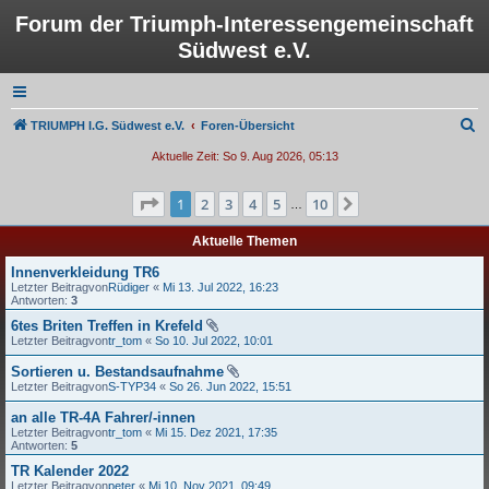
Forum der Triumph-Interessengemeinschaft
Südwest e.V.
S
TRIUMPH I.G. Südwest e.V.
Foren-Übersicht
u
Aktuelle Zeit: So 9. Aug 2026, 05:13
c
Seite
1
von
10
1
2
3
4
5
10
Nächste
h
…
e
Aktuelle Themen
Innenverkleidung TR6
Letzter Beitragvon
Rüdiger
«
Mi 13. Jul 2022, 16:23
Antworten:
3
6tes Briten Treffen in Krefeld
Letzter Beitragvon
tr_tom
«
So 10. Jul 2022, 10:01
Sortieren u. Bestandsaufnahme
Letzter Beitragvon
S-TYP34
«
So 26. Jun 2022, 15:51
an alle TR-4A Fahrer/-innen
Letzter Beitragvon
tr_tom
«
Mi 15. Dez 2021, 17:35
Antworten:
5
TR Kalender 2022
Letzter Beitragvon
peter
«
Mi 10. Nov 2021, 09:49