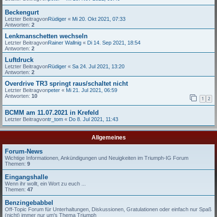
Beckengurt
Letzter Beitragvon
Rüdiger
«
Mi 20. Okt 2021, 07:33
Antworten:
2
Lenkmanschetten wechseln
Letzter Beitragvon
Rainer Wallnig
«
Di 14. Sep 2021, 18:54
Antworten:
2
Luftdruck
Letzter Beitragvon
Rüdiger
«
Sa 24. Jul 2021, 13:20
Antworten:
2
Overdrive TR3 springt raus/schaltet nicht
Letzter Beitragvon
peter
«
Mi 21. Jul 2021, 06:59
Antworten:
10
1
2
BCMM am 11.07.2021 in Krefeld
Letzter Beitragvon
tr_tom
«
Do 8. Jul 2021, 11:43
Allgemeines
Forum-News
Wichtige Informationen, Ankündigungen und Neuigkeiten im Triumph-IG Forum
Themen:
9
Eingangshalle
Wenn ihr wollt, ein Wort zu euch ...
Themen:
47
Benzingebabbel
Off-Topic Forum für Unterhaltungen, Diskussionen, Gratulationen oder einfach nur Spaß
(nicht) immer nur um's Thema Triumph