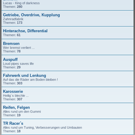
Lucas - King of darkness
Themen:
280
Getriebe, Overdrive, Kupplung
Zahnradfabrik
Themen:
173
Hinterachse, Differential
Themen:
61
Bremsen
Wer bremst verliert ...
Themen:
78
Auspuff
Loud pipes saves life
Themen:
29
Fahrwerk und Lenkung
Auf das die Räder am Boden bleiben !
Themen:
303
Karosserie
Heilig´s blechle ...
Themen:
307
Reifen, Felgen
Alles rund um den Gummi
Themen:
19
TR Racer´s
Alles rund um Tuning, Verbesserungen und Umbauten
Themen:
18