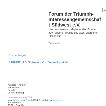
Forum der Triumph-
Interessengemeinschaf
t Südwest e.V.
Hier tauschen sich Mitglieder der IG, aber
auch andere Freunde des alten, englischen
Blechs aus...
Zum Inhalt
Schnellzugriff
TRIUMPH I.G. Südwest e.V.
Foren-Übersicht
Aktuelle Themen
Antworten
Zugriffe
Letzter Beitrag
Innenverkleidung TR6
von
Rüdiger
»So 10. Jul 2022, 17:44 »in
Karosserie
3
Antworten
25791
Zugriffe