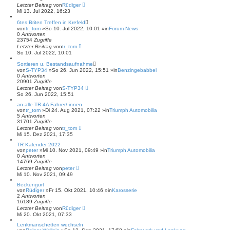
Letzter Beitrag
von
Rüdiger
Mi 13. Jul 2022, 16:23
6tes Briten Treffen in Krefeld
von
tr_tom
»So 10. Jul 2022, 10:01 »in
Forum-News
0
Antworten
23754
Zugriffe
Letzter Beitrag
von
tr_tom
So 10. Jul 2022, 10:01
Sortieren u. Bestandsaufnahme
von
S-TYP34
»So 26. Jun 2022, 15:51 »in
Benzingebabbel
0
Antworten
20901
Zugriffe
Letzter Beitrag
von
S-TYP34
So 26. Jun 2022, 15:51
an alle TR-4A Fahrer/-innen
von
tr_tom
»Di 24. Aug 2021, 07:22 »in
Triumph Automobilia
5
Antworten
31701
Zugriffe
Letzter Beitrag
von
tr_tom
Mi 15. Dez 2021, 17:35
TR Kalender 2022
von
peter
»Mi 10. Nov 2021, 09:49 »in
Triumph Automobilia
0
Antworten
14769
Zugriffe
Letzter Beitrag
von
peter
Mi 10. Nov 2021, 09:49
Beckengurt
von
Rüdiger
»Fr 15. Okt 2021, 10:46 »in
Karosserie
2
Antworten
16189
Zugriffe
Letzter Beitrag
von
Rüdiger
Mi 20. Okt 2021, 07:33
Lenkmanschetten wechseln