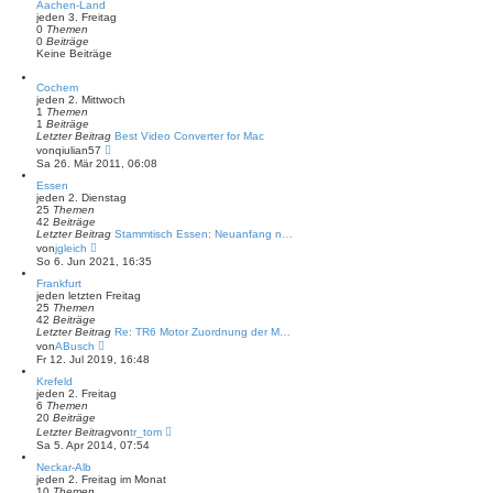
Aachen-Land
e
jeden 3. Freitag
i
0
Themen
t
0
Beiträge
r
Keine Beiträge
a
g
Cochem
jeden 2. Mittwoch
1
Themen
1
Beiträge
Letzter Beitrag
Best Video Converter for Mac
N
von
qiulian57
e
Sa 26. Mär 2011, 06:08
u
e
Essen
s
jeden 2. Dienstag
t
25
Themen
e
42
Beiträge
r
Letzter Beitrag
Stammtisch Essen: Neuanfang n…
B
N
von
jgleich
e
e
So 6. Jun 2021, 16:35
i
u
t
e
Frankfurt
r
s
jeden letzten Freitag
a
t
25
Themen
g
e
42
Beiträge
r
Letzter Beitrag
Re: TR6 Motor Zuordnung der M…
B
N
von
ABusch
e
e
Fr 12. Jul 2019, 16:48
i
u
t
e
Krefeld
r
s
jeden 2. Freitag
a
t
6
Themen
g
e
20
Beiträge
r
N
Letzter Beitrag
von
tr_tom
B
e
Sa 5. Apr 2014, 07:54
e
u
i
e
Neckar-Alb
t
s
jeden 2. Freitag im Monat
r
t
10
Themen