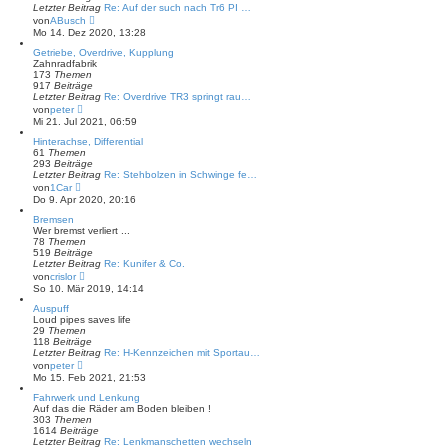
r
Letzter Beitrag
Re: Auf der such nach Tr6 PI …
B
N
von
ABusch
e
e
Mo 14. Dez 2020, 13:28
i
u
t
e
Getriebe, Overdrive, Kupplung
r
s
Zahnradfabrik
a
t
173
Themen
g
e
917
Beiträge
r
Letzter Beitrag
Re: Overdrive TR3 springt rau…
B
N
von
peter
e
e
Mi 21. Jul 2021, 06:59
i
u
t
e
Hinterachse, Differential
r
s
61
Themen
a
t
293
Beiträge
g
e
Letzter Beitrag
Re: Stehbolzen in Schwinge fe…
r
N
von
1Car
B
e
Do 9. Apr 2020, 20:16
e
u
i
e
Bremsen
t
s
Wer bremst verliert ...
r
t
78
Themen
a
e
519
Beiträge
g
r
Letzter Beitrag
Re: Kunifer & Co.
B
N
von
crislor
e
e
So 10. Mär 2019, 14:14
i
u
t
e
Auspuff
r
s
Loud pipes saves life
a
t
29
Themen
g
e
118
Beiträge
r
Letzter Beitrag
Re: H-Kennzeichen mit Sportau…
B
N
von
peter
e
e
Mo 15. Feb 2021, 21:53
i
u
t
e
Fahrwerk und Lenkung
r
s
Auf das die Räder am Boden bleiben !
a
t
303
Themen
g
e
1614
Beiträge
r
Letzter Beitrag
Re: Lenkmanschetten wechseln