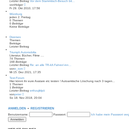
Letzter Beitrag
g
Vor dem Stammtisch-Besuch bit…
N
von
Holger
e
Fr 29. Okt 2010, 17:56
u
e
Würzburg
s
jeden 2. Freitag
t
0
Themen
e
0
Beiträge
r
Keine Beiträge
B
e
i
Diverses
t
Themen
r
Beiträge
a
Letzter Beitrag
g
Triumph Automobilia
Literatur, Bücher, Filme ....
74
Themen
168
Beiträge
Letzter Beitrag
Re: an alle TR-4A Fahrer/-inn…
N
von
tr_tom
e
Mi 15. Dez 2021, 17:35
u
e
Test-Forum
s
Hier könnt ihr eure Avatare etc testen ! Autoamtische Löschung nach 3 tagen...
t
1
Themen
e
1
Beiträge
r
Letzter Beitrag
erthzujiklpö
B
N
von
peter
e
e
So 18. Nov 2018, 20:04
i
u
t
e
r
s
ANMELDEN
•
REGISTRIEREN
a
t
g
e
Benutzername:
Passwort:
Ich habe mein Passwort ver
r
B
e
i
t