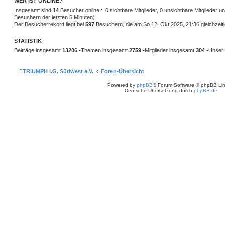
WER IST ONLINE?
r
Insgesamt sind
a
14
Besucher online :: 0 sichtbare Mitglieder, 0 unsichtbare Mitglieder 
g
Besuchern der letzten 5 Minuten)
Der Besucherrekord liegt bei
597
Besuchern, die am So 12. Okt 2025, 21:36 gleichzeiti
STATISTIK
Beiträge insgesamt
13206
•Themen insgesamt
2759
•Mitglieder insgesamt
304
•Unser 
TRIUMPH I.G. Südwest e.V.
Foren-Übersicht
Powered by
phpBB
® Forum Software © phpBB Lim
Deutsche Übersetzung durch
phpBB.de