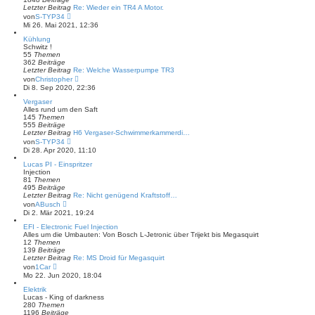
r
Letzter Beitrag
Re: Wieder ein TR4 A Motor.
a
N
von
S-TYP34
g
e
Mi 26. Mai 2021, 12:36
u
e
Kühlung
s
Schwitz !
t
55
Themen
e
362
Beiträge
r
Letzter Beitrag
Re: Welche Wasserpumpe TR3
B
N
von
Christopher
e
e
Di 8. Sep 2020, 22:36
i
u
t
e
Vergaser
r
s
Alles rund um den Saft
a
t
145
Themen
g
e
555
Beiträge
r
Letzter Beitrag
H6 Vergaser-Schwimmerkammerdi…
B
N
von
S-TYP34
e
e
Di 28. Apr 2020, 11:10
i
u
t
e
Lucas PI - Einspritzer
r
s
Injection
a
t
81
Themen
g
e
495
Beiträge
r
Letzter Beitrag
Re: Nicht genügend Kraftstoff…
B
N
von
ABusch
e
e
Di 2. Mär 2021, 19:24
i
u
t
e
EFI - Electronic Fuel Injection
r
s
Alles um die Umbauten: Von Bosch L-Jetronic über Trijekt bis Megasquirt
a
t
12
Themen
g
e
139
Beiträge
r
Letzter Beitrag
Re: MS Droid für Megasquirt
B
N
von
1Car
e
e
Mo 22. Jun 2020, 18:04
i
u
t
e
Elektrik
r
s
Lucas - King of darkness
a
t
280
Themen
g
e
1196
Beiträge