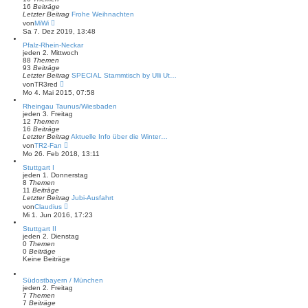
a
e
16
Beiträge
g
r
Letzter Beitrag
Frohe Weihnachten
B
N
von
MiWi
e
e
Sa 7. Dez 2019, 13:48
i
u
t
e
Pfalz-Rhein-Neckar
r
s
jeden 2. Mittwoch
a
t
88
Themen
g
e
93
Beiträge
r
Letzter Beitrag
SPECIAL Stammtisch by Ulli Ut…
B
N
von
TR3red
e
e
Mo 4. Mai 2015, 07:58
i
u
t
e
Rheingau Taunus/Wiesbaden
r
s
jeden 3. Freitag
a
t
12
Themen
g
e
16
Beiträge
r
Letzter Beitrag
Aktuelle Info über die Winter…
B
N
von
TR2-Fan
e
e
Mo 26. Feb 2018, 13:11
i
u
t
e
Stuttgart I
r
s
jeden 1. Donnerstag
a
t
8
Themen
g
e
11
Beiträge
r
Letzter Beitrag
Jubi-Ausfahrt
B
N
von
Claudius
e
e
Mi 1. Jun 2016, 17:23
i
u
t
e
Stuttgart II
r
s
jeden 2. Dienstag
a
t
0
Themen
g
e
0
Beiträge
r
Keine Beiträge
B
e
Südostbayern / München
i
jeden 2. Freitag
t
7
Themen
r
7
Beiträge
a