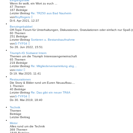
Eingangshalle
s
Wenn ihr wollt, ein Wort zu euch ...
t
47
Themen
e
167
Beiträge
r
Letzter Beitrag
Re: TR250 aus Bad Nauheim
B
N
von
RoyRogers
e
e
Di 6. Apr 2021, 12:37
i
u
t
e
Benzingebabbel
r
s
Off-Topic Forum für Unterhaltungen, Diskussionen, Gratulationen oder einfach nur Spaß 
a
t
60
Themen
g
e
251
Beiträge
r
Letzter Beitrag
Sortieren u. Bestandsaufnahme
B
N
von
S-TYP34
e
e
So 26. Jun 2022, 15:51
i
u
t
e
Triumph-IG Südwest Intern
r
s
Themen um die Triumph Interessengemeinschaft
a
t
65
Themen
g
e
219
Beiträge
r
Letzter Beitrag
Re: Mitgliederversammlung abg…
B
N
von
crislor
e
e
Di 19. Mai 2020, 11:41
i
u
t
e
Restaurationen
r
s
Die Story & Bilder rund um Euren Neuaufbau....
a
t
1
Themen
g
e
40
Beiträge
r
Letzter Beitrag
Re: Das gibt ein neuer TR4A
B
N
von
S-TYP34
e
e
Do 30. Mai 2019, 18:40
i
u
t
e
Technik
r
s
Themen
a
t
Beiträge
g
e
Letzter Beitrag
r
B
Motor
e
Alles rund um die Technik
i
369
Themen
t
1848
Beiträge