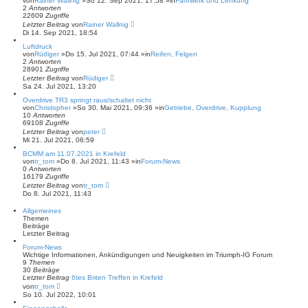
von
Rainer Wallnig
»So 12. Sep 2021, 17:58 »in
Fahrwerk und Lenkung
2
Antworten
22609
Zugriffe
Letzter Beitrag
von
Rainer Wallnig
Di 14. Sep 2021, 18:54
Luftdruck
von
Rüdiger
»Do 15. Jul 2021, 07:44 »in
Reifen, Felgen
2
Antworten
28901
Zugriffe
Letzter Beitrag
von
Rüdiger
Sa 24. Jul 2021, 13:20
Overdrive TR3 springt raus/schaltet nicht
von
Christopher
»So 30. Mai 2021, 09:36 »in
Getriebe, Overdrive, Kupplung
10
Antworten
69108
Zugriffe
Letzter Beitrag
von
peter
Mi 21. Jul 2021, 06:59
BCMM am 11.07.2021 in Krefeld
von
tr_tom
»Do 8. Jul 2021, 11:43 »in
Forum-News
0
Antworten
16179
Zugriffe
Letzter Beitrag
von
tr_tom
Do 8. Jul 2021, 11:43
Allgemeines
Themen
Beiträge
Letzter Beitrag
Forum-News
Wichtige Informationen, Ankündigungen und Neuigkeiten im Triumph-IG Forum
9
Themen
30
Beiträge
Letzter Beitrag
6tes Briten Treffen in Krefeld
N
von
tr_tom
e
So 10. Jul 2022, 10:01
u
e