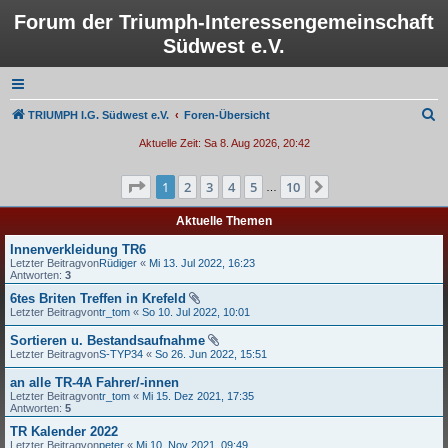
Forum der Triumph-Interessengemeinschaft
Südwest e.V.
S
TRIUMPH I.G. Südwest e.V.
Foren-Übersicht
u
Aktuelle Zeit: Sa 8. Aug 2026, 20:42
c
Seite
1
von
10
1
2
3
4
5
10
Nächste
h
…
e
Aktuelle Themen
Innenverkleidung TR6
Letzter Beitragvon
Rüdiger
«
Mi 13. Jul 2022, 16:23
Antworten:
3
6tes Briten Treffen in Krefeld
Letzter Beitragvon
tr_tom
«
So 10. Jul 2022, 10:01
Sortieren u. Bestandsaufnahme
Letzter Beitragvon
S-TYP34
«
So 26. Jun 2022, 15:51
an alle TR-4A Fahrer/-innen
Letzter Beitragvon
tr_tom
«
Mi 15. Dez 2021, 17:35
Antworten:
5
TR Kalender 2022
Letzter Beitragvon
peter
«
Mi 10. Nov 2021, 09:49