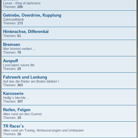
Lucas - King of darkness
Themen:
280
Getriebe, Overdrive, Kupplung
Zahnradfabrik
Themen:
173
Hinterachse, Differential
Themen:
61
Bremsen
Wer bremst verliert ...
Themen:
78
Auspuff
Loud pipes saves life
Themen:
29
Fahrwerk und Lenkung
Auf das die Räder am Boden bleiben !
Themen:
303
Karosserie
Heilig´s blechle ...
Themen:
307
Reifen, Felgen
Alles rund um den Gummi
Themen:
19
TR Racer´s
Alles rund um Tuning, Verbesserungen und Umbauten
Themen:
18