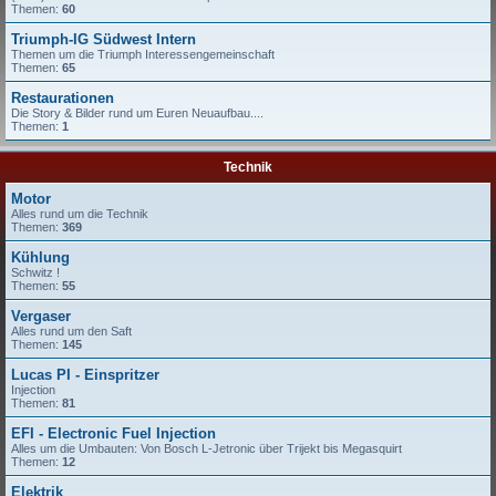
Themen:
60
Triumph-IG Südwest Intern
Themen um die Triumph Interessengemeinschaft
Themen:
65
Restaurationen
Die Story & Bilder rund um Euren Neuaufbau....
Themen:
1
Technik
Motor
Alles rund um die Technik
Themen:
369
Kühlung
Schwitz !
Themen:
55
Vergaser
Alles rund um den Saft
Themen:
145
Lucas PI - Einspritzer
Injection
Themen:
81
EFI - Electronic Fuel Injection
Alles um die Umbauten: Von Bosch L-Jetronic über Trijekt bis Megasquirt
Themen:
12
Elektrik