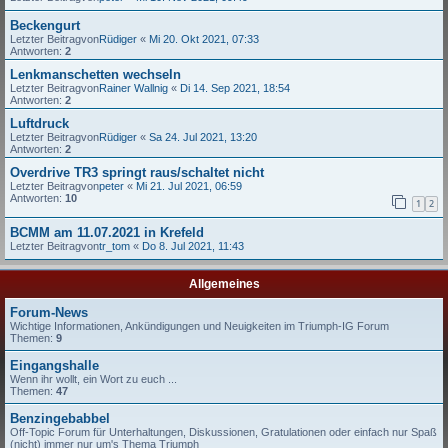
Beckengurt
Letzter Beitragvon
Rüdiger
«
Mi 20. Okt 2021, 07:33
Antworten:
2
Lenkmanschetten wechseln
Letzter Beitragvon
Rainer Wallnig
«
Di 14. Sep 2021, 18:54
Antworten:
2
Luftdruck
Letzter Beitragvon
Rüdiger
«
Sa 24. Jul 2021, 13:20
Antworten:
2
Overdrive TR3 springt raus/schaltet nicht
Letzter Beitragvon
peter
«
Mi 21. Jul 2021, 06:59
Antworten:
10
1
2
BCMM am 11.07.2021 in Krefeld
Letzter Beitragvon
tr_tom
«
Do 8. Jul 2021, 11:43
Allgemeines
Forum-News
Wichtige Informationen, Ankündigungen und Neuigkeiten im Triumph-IG Forum
Themen:
9
Eingangshalle
Wenn ihr wollt, ein Wort zu euch ...
Themen:
47
Benzingebabbel
Off-Topic Forum für Unterhaltungen, Diskussionen, Gratulationen oder einfach nur Spaß
(nicht) immer nur um's Thema Triumph