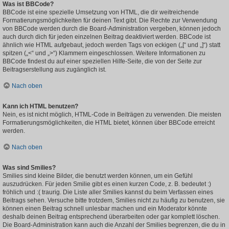
Was ist BBCode?
BBCode ist eine spezielle Umsetzung von HTML, die dir weitreichende
Formatierungsmöglichkeiten für deinen Text gibt. Die Rechte zur Verwendung
von BBCode werden durch die Board-Administration vergeben, können jedoch
auch durch dich für jeden einzelnen Beitrag deaktiviert werden. BBCode ist
ähnlich wie HTML aufgebaut, jedoch werden Tags von eckigen („[“ und „]“) statt
spitzen („<“ und „>“) Klammern eingeschlossen. Weitere Informationen zu
BBCode findest du auf einer speziellen Hilfe-Seite, die von der Seite zur
Beitragserstellung aus zugänglich ist.
Nach oben
Kann ich HTML benutzen?
Nein, es ist nicht möglich, HTML-Code in Beiträgen zu verwenden. Die meisten
Formatierungsmöglichkeiten, die HTML bietet, können über BBCode erreicht
werden.
Nach oben
Was sind Smilies?
Smilies sind kleine Bilder, die benutzt werden können, um ein Gefühl
auszudrücken. Für jeden Smilie gibt es einen kurzen Code, z. B. bedeutet :)
fröhlich und :( traurig. Die Liste aller Smilies kannst du beim Verfassen eines
Beitrags sehen. Versuche bitte trotzdem, Smilies nicht zu häufig zu benutzen, sie
können einen Beitrag schnell unlesbar machen und ein Moderator könnte
deshalb deinen Beitrag entsprechend überarbeiten oder gar komplett löschen.
Die Board-Administration kann auch die Anzahl der Smilies begrenzen, die du in