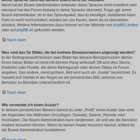
Meine Sprache steht auf diesem Board nicht zur Auswahl!
Meist hat die Board-Administration entweder deine Sprache nicht installiert oder
niemand hat das Forum bislang in deine Sprache übersetzt. Frage ggf. einen
Board-Administrator, ob er das Sprachpaket, das du benötigst, installieren kann.
Falls es noch nicht existiert, würden wir uns freuen, wenn du es übersetzen
würdest. Weitere Informationen dazu können auf der Website von
phpBB Limited
oder auf
phpBB.de
gefunden werden.
Nach oben
Was sind das für Bilder, die bei meinem Benutzernamen angezeigt werden?
In der Beitragsansicht können zwei Bilder bei deinem Benutzernamen stehen.
Eines dieser Bilder ist meist mit deinem Rang verknüpft: Oft sind dies Sterne,
Kästchen oder Punkte, die deine Beitragszahl oder deinen Status im Forum
angeben. Das andere, meist größere, Bild wird auch als „Avatar“ bezeichnet. Es
handelt sich hierbei in der Regel um ein persönliches Bild, welches von
Benutzer zu Benutzer unterschiedlich ist.
Nach oben
Wie verwende ich einen Avatar?
In deinem persönlichen Bereich kannst du unter „Profil“ einen Avatar über eine
der folgenden vier Methoden hinzufügen: Gravatar, Galerie, Remote oder
Hochladen. Die Board-Administration kann bestimmen, ob und wie die Benutzer
Avatare benutzen können. Wenn du keinen Avatar benutzen kannst, solltest du
die Board-Administration kontaktieren.