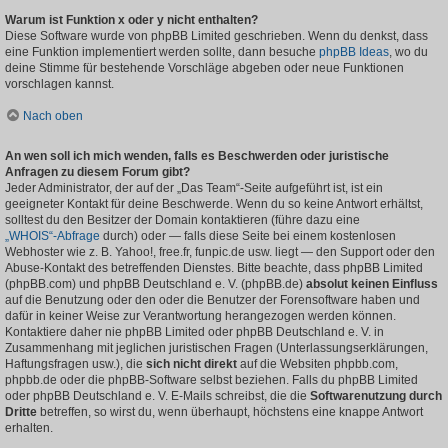
Warum ist Funktion x oder y nicht enthalten?
Diese Software wurde von phpBB Limited geschrieben. Wenn du denkst, dass
eine Funktion implementiert werden sollte, dann besuche
phpBB Ideas
, wo du
deine Stimme für bestehende Vorschläge abgeben oder neue Funktionen
vorschlagen kannst.
Nach oben
An wen soll ich mich wenden, falls es Beschwerden oder juristische
Anfragen zu diesem Forum gibt?
Jeder Administrator, der auf der „Das Team“-Seite aufgeführt ist, ist ein
geeigneter Kontakt für deine Beschwerde. Wenn du so keine Antwort erhältst,
solltest du den Besitzer der Domain kontaktieren (führe dazu eine
„WHOIS“-Abfrage
durch) oder — falls diese Seite bei einem kostenlosen
Webhoster wie z. B. Yahoo!, free.fr, funpic.de usw. liegt — den Support oder den
Abuse-Kontakt des betreffenden Dienstes. Bitte beachte, dass phpBB Limited
(phpBB.com) und phpBB Deutschland e. V. (phpBB.de)
absolut keinen Einfluss
auf die Benutzung oder den oder die Benutzer der Forensoftware haben und
dafür in keiner Weise zur Verantwortung herangezogen werden können.
Kontaktiere daher nie phpBB Limited oder phpBB Deutschland e. V. in
Zusammenhang mit jeglichen juristischen Fragen (Unterlassungserklärungen,
Haftungsfragen usw.), die
sich nicht direkt
auf die Websiten phpbb.com,
phpbb.de oder die phpBB-Software selbst beziehen. Falls du phpBB Limited
oder phpBB Deutschland e. V. E-Mails schreibst, die die
Softwarenutzung durch
Dritte
betreffen, so wirst du, wenn überhaupt, höchstens eine knappe Antwort
erhalten.