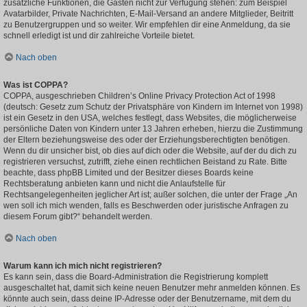
zusätzliche Funktionen, die Gästen nicht zur Verfügung stehen: zum Beispiel
Avatarbilder, Private Nachrichten, E-Mail-Versand an andere Mitglieder, Beitritt
zu Benutzergruppen und so weiter. Wir empfehlen dir eine Anmeldung, da sie
schnell erledigt ist und dir zahlreiche Vorteile bietet.
Nach oben
Was ist COPPA?
COPPA, ausgeschrieben Children’s Online Privacy Protection Act of 1998
(deutsch: Gesetz zum Schutz der Privatsphäre von Kindern im Internet von 1998)
ist ein Gesetz in den USA, welches festlegt, dass Websites, die möglicherweise
persönliche Daten von Kindern unter 13 Jahren erheben, hierzu die Zustimmung
der Eltern beziehungsweise des oder der Erziehungsberechtigten benötigen.
Wenn du dir unsicher bist, ob dies auf dich oder die Website, auf der du dich zu
registrieren versuchst, zutrifft, ziehe einen rechtlichen Beistand zu Rate. Bitte
beachte, dass phpBB Limited und der Besitzer dieses Boards keine
Rechtsberatung anbieten kann und nicht die Anlaufstelle für
Rechtsangelegenheiten jeglicher Art ist; außer solchen, die unter der Frage „An
wen soll ich mich wenden, falls es Beschwerden oder juristische Anfragen zu
diesem Forum gibt?“ behandelt werden.
Nach oben
Warum kann ich mich nicht registrieren?
Es kann sein, dass die Board-Administration die Registrierung komplett
ausgeschaltet hat, damit sich keine neuen Benutzer mehr anmelden können. Es
könnte auch sein, dass deine IP-Adresse oder der Benutzername, mit dem du