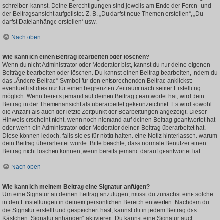
schreiben kannst. Deine Berechtigungen sind jeweils am Ende der Foren- und
der Beitragsansicht aufgelistet. Z. B. „Du darfst neue Themen erstellen“, „Du
darfst Dateianhänge erstellen“ usw.
Nach oben
Wie kann ich einen Beitrag bearbeiten oder löschen?
Wenn du nicht Administrator oder Moderator bist, kannst du nur deine eigenen
Beiträge bearbeiten oder löschen. Du kannst einen Beitrag bearbeiten, indem du
das „Ändere Beitrag“-Symbol für den entsprechenden Beitrag anklickst;
eventuell ist dies nur für einen begrenzten Zeitraum nach seiner Erstellung
möglich. Wenn bereits jemand auf deinen Beitrag geantwortet hat, wird dein
Beitrag in der Themenansicht als überarbeitet gekennzeichnet. Es wird sowohl
die Anzahl als auch der letzte Zeitpunkt der Bearbeitungen angezeigt. Dieser
Hinweis erscheint nicht, wenn noch niemand auf deinen Beitrag geantwortet hat
oder wenn ein Administrator oder Moderator deinen Beitrag überarbeitet hat.
Diese können jedoch, falls sie es für nötig halten, eine Notiz hinterlassen, warum
dein Beitrag überarbeitet wurde. Bitte beachte, dass normale Benutzer einen
Beitrag nicht löschen können, wenn bereits jemand darauf geantwortet hat.
Nach oben
Wie kann ich meinem Beitrag eine Signatur anfügen?
Um eine Signatur an deinen Beitrag anzufügen, musst du zunächst eine solche
in den Einstellungen in deinem persönlichen Bereich entwerfen. Nachdem du
die Signatur erstellt und gespeichert hast, kannst du in jedem Beitrag das
Kästchen „Signatur anhängen“ aktivieren. Du kannst eine Signatur auch