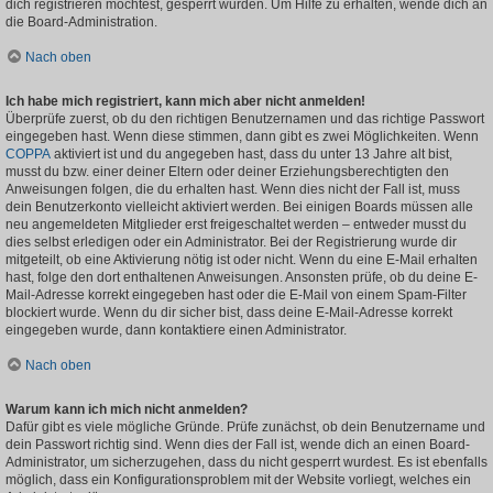
dich registrieren möchtest, gesperrt wurden. Um Hilfe zu erhalten, wende dich an
die Board-Administration.
Nach oben
Ich habe mich registriert, kann mich aber nicht anmelden!
Überprüfe zuerst, ob du den richtigen Benutzernamen und das richtige Passwort
eingegeben hast. Wenn diese stimmen, dann gibt es zwei Möglichkeiten. Wenn
COPPA
aktiviert ist und du angegeben hast, dass du unter 13 Jahre alt bist,
musst du bzw. einer deiner Eltern oder deiner Erziehungsberechtigten den
Anweisungen folgen, die du erhalten hast. Wenn dies nicht der Fall ist, muss
dein Benutzerkonto vielleicht aktiviert werden. Bei einigen Boards müssen alle
neu angemeldeten Mitglieder erst freigeschaltet werden – entweder musst du
dies selbst erledigen oder ein Administrator. Bei der Registrierung wurde dir
mitgeteilt, ob eine Aktivierung nötig ist oder nicht. Wenn du eine E-Mail erhalten
hast, folge den dort enthaltenen Anweisungen. Ansonsten prüfe, ob du deine E-
Mail-Adresse korrekt eingegeben hast oder die E-Mail von einem Spam-Filter
blockiert wurde. Wenn du dir sicher bist, dass deine E-Mail-Adresse korrekt
eingegeben wurde, dann kontaktiere einen Administrator.
Nach oben
Warum kann ich mich nicht anmelden?
Dafür gibt es viele mögliche Gründe. Prüfe zunächst, ob dein Benutzername und
dein Passwort richtig sind. Wenn dies der Fall ist, wende dich an einen Board-
Administrator, um sicherzugehen, dass du nicht gesperrt wurdest. Es ist ebenfalls
möglich, dass ein Konfigurationsproblem mit der Website vorliegt, welches ein