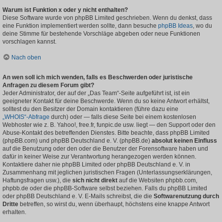
Warum ist Funktion x oder y nicht enthalten?
Diese Software wurde von phpBB Limited geschrieben. Wenn du denkst, dass
eine Funktion implementiert werden sollte, dann besuche
phpBB Ideas
, wo du
deine Stimme für bestehende Vorschläge abgeben oder neue Funktionen
vorschlagen kannst.
Nach oben
An wen soll ich mich wenden, falls es Beschwerden oder juristische
Anfragen zu diesem Forum gibt?
Jeder Administrator, der auf der „Das Team“-Seite aufgeführt ist, ist ein
geeigneter Kontakt für deine Beschwerde. Wenn du so keine Antwort erhältst,
solltest du den Besitzer der Domain kontaktieren (führe dazu eine
„WHOIS“-Abfrage
durch) oder — falls diese Seite bei einem kostenlosen
Webhoster wie z. B. Yahoo!, free.fr, funpic.de usw. liegt — den Support oder den
Abuse-Kontakt des betreffenden Dienstes. Bitte beachte, dass phpBB Limited
(phpBB.com) und phpBB Deutschland e. V. (phpBB.de)
absolut keinen Einfluss
auf die Benutzung oder den oder die Benutzer der Forensoftware haben und
dafür in keiner Weise zur Verantwortung herangezogen werden können.
Kontaktiere daher nie phpBB Limited oder phpBB Deutschland e. V. in
Zusammenhang mit jeglichen juristischen Fragen (Unterlassungserklärungen,
Haftungsfragen usw.), die
sich nicht direkt
auf die Websiten phpbb.com,
phpbb.de oder die phpBB-Software selbst beziehen. Falls du phpBB Limited
oder phpBB Deutschland e. V. E-Mails schreibst, die die
Softwarenutzung durch
Dritte
betreffen, so wirst du, wenn überhaupt, höchstens eine knappe Antwort
erhalten.