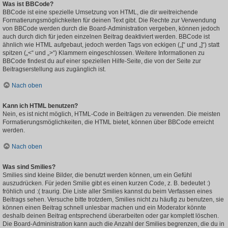
Was ist BBCode?
BBCode ist eine spezielle Umsetzung von HTML, die dir weitreichende
Formatierungsmöglichkeiten für deinen Text gibt. Die Rechte zur Verwendung
von BBCode werden durch die Board-Administration vergeben, können jedoch
auch durch dich für jeden einzelnen Beitrag deaktiviert werden. BBCode ist
ähnlich wie HTML aufgebaut, jedoch werden Tags von eckigen („[“ und „]“) statt
spitzen („<“ und „>“) Klammern eingeschlossen. Weitere Informationen zu
BBCode findest du auf einer speziellen Hilfe-Seite, die von der Seite zur
Beitragserstellung aus zugänglich ist.
Nach oben
Kann ich HTML benutzen?
Nein, es ist nicht möglich, HTML-Code in Beiträgen zu verwenden. Die meisten
Formatierungsmöglichkeiten, die HTML bietet, können über BBCode erreicht
werden.
Nach oben
Was sind Smilies?
Smilies sind kleine Bilder, die benutzt werden können, um ein Gefühl
auszudrücken. Für jeden Smilie gibt es einen kurzen Code, z. B. bedeutet :)
fröhlich und :( traurig. Die Liste aller Smilies kannst du beim Verfassen eines
Beitrags sehen. Versuche bitte trotzdem, Smilies nicht zu häufig zu benutzen, sie
können einen Beitrag schnell unlesbar machen und ein Moderator könnte
deshalb deinen Beitrag entsprechend überarbeiten oder gar komplett löschen.
Die Board-Administration kann auch die Anzahl der Smilies begrenzen, die du in