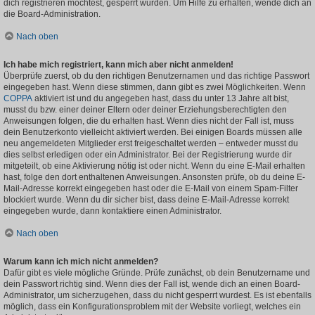
dich registrieren möchtest, gesperrt wurden. Um Hilfe zu erhalten, wende dich an
die Board-Administration.
Nach oben
Ich habe mich registriert, kann mich aber nicht anmelden!
Überprüfe zuerst, ob du den richtigen Benutzernamen und das richtige Passwort
eingegeben hast. Wenn diese stimmen, dann gibt es zwei Möglichkeiten. Wenn
COPPA
aktiviert ist und du angegeben hast, dass du unter 13 Jahre alt bist,
musst du bzw. einer deiner Eltern oder deiner Erziehungsberechtigten den
Anweisungen folgen, die du erhalten hast. Wenn dies nicht der Fall ist, muss
dein Benutzerkonto vielleicht aktiviert werden. Bei einigen Boards müssen alle
neu angemeldeten Mitglieder erst freigeschaltet werden – entweder musst du
dies selbst erledigen oder ein Administrator. Bei der Registrierung wurde dir
mitgeteilt, ob eine Aktivierung nötig ist oder nicht. Wenn du eine E-Mail erhalten
hast, folge den dort enthaltenen Anweisungen. Ansonsten prüfe, ob du deine E-
Mail-Adresse korrekt eingegeben hast oder die E-Mail von einem Spam-Filter
blockiert wurde. Wenn du dir sicher bist, dass deine E-Mail-Adresse korrekt
eingegeben wurde, dann kontaktiere einen Administrator.
Nach oben
Warum kann ich mich nicht anmelden?
Dafür gibt es viele mögliche Gründe. Prüfe zunächst, ob dein Benutzername und
dein Passwort richtig sind. Wenn dies der Fall ist, wende dich an einen Board-
Administrator, um sicherzugehen, dass du nicht gesperrt wurdest. Es ist ebenfalls
möglich, dass ein Konfigurationsproblem mit der Website vorliegt, welches ein