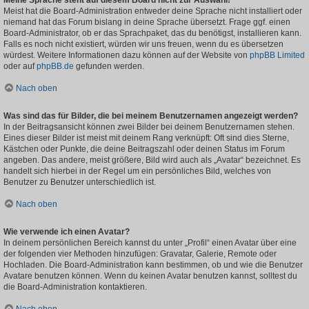
Meine Sprache steht auf diesem Board nicht zur Auswahl!
Meist hat die Board-Administration entweder deine Sprache nicht installiert oder
niemand hat das Forum bislang in deine Sprache übersetzt. Frage ggf. einen
Board-Administrator, ob er das Sprachpaket, das du benötigst, installieren kann.
Falls es noch nicht existiert, würden wir uns freuen, wenn du es übersetzen
würdest. Weitere Informationen dazu können auf der Website von
phpBB Limited
oder auf
phpBB.de
gefunden werden.
Nach oben
Was sind das für Bilder, die bei meinem Benutzernamen angezeigt werden?
In der Beitragsansicht können zwei Bilder bei deinem Benutzernamen stehen.
Eines dieser Bilder ist meist mit deinem Rang verknüpft: Oft sind dies Sterne,
Kästchen oder Punkte, die deine Beitragszahl oder deinen Status im Forum
angeben. Das andere, meist größere, Bild wird auch als „Avatar“ bezeichnet. Es
handelt sich hierbei in der Regel um ein persönliches Bild, welches von
Benutzer zu Benutzer unterschiedlich ist.
Nach oben
Wie verwende ich einen Avatar?
In deinem persönlichen Bereich kannst du unter „Profil“ einen Avatar über eine
der folgenden vier Methoden hinzufügen: Gravatar, Galerie, Remote oder
Hochladen. Die Board-Administration kann bestimmen, ob und wie die Benutzer
Avatare benutzen können. Wenn du keinen Avatar benutzen kannst, solltest du
die Board-Administration kontaktieren.