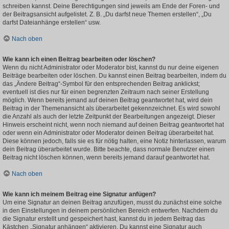
schreiben kannst. Deine Berechtigungen sind jeweils am Ende der Foren- und
der Beitragsansicht aufgelistet. Z. B. „Du darfst neue Themen erstellen“, „Du
darfst Dateianhänge erstellen“ usw.
Nach oben
Wie kann ich einen Beitrag bearbeiten oder löschen?
Wenn du nicht Administrator oder Moderator bist, kannst du nur deine eigenen
Beiträge bearbeiten oder löschen. Du kannst einen Beitrag bearbeiten, indem du
das „Ändere Beitrag“-Symbol für den entsprechenden Beitrag anklickst;
eventuell ist dies nur für einen begrenzten Zeitraum nach seiner Erstellung
möglich. Wenn bereits jemand auf deinen Beitrag geantwortet hat, wird dein
Beitrag in der Themenansicht als überarbeitet gekennzeichnet. Es wird sowohl
die Anzahl als auch der letzte Zeitpunkt der Bearbeitungen angezeigt. Dieser
Hinweis erscheint nicht, wenn noch niemand auf deinen Beitrag geantwortet hat
oder wenn ein Administrator oder Moderator deinen Beitrag überarbeitet hat.
Diese können jedoch, falls sie es für nötig halten, eine Notiz hinterlassen, warum
dein Beitrag überarbeitet wurde. Bitte beachte, dass normale Benutzer einen
Beitrag nicht löschen können, wenn bereits jemand darauf geantwortet hat.
Nach oben
Wie kann ich meinem Beitrag eine Signatur anfügen?
Um eine Signatur an deinen Beitrag anzufügen, musst du zunächst eine solche
in den Einstellungen in deinem persönlichen Bereich entwerfen. Nachdem du
die Signatur erstellt und gespeichert hast, kannst du in jedem Beitrag das
Kästchen „Signatur anhängen“ aktivieren. Du kannst eine Signatur auch