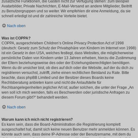
zusätzliche Funktionen, die Gästen nicht zur Verfügung stehen: zum Beispiel
Avatarbilder, Private Nachrichten, E-Mail-Versand an andere Mitglieder, Beitritt
zu Benutzergruppen und so weiter. Wir empfehlen dir eine Anmeldung, da sie
schnell erledigt ist und dir zahlreiche Vorteile bietet.
Nach oben
Was ist COPPA?
COPPA, ausgeschrieben Children’s Online Privacy Protection Act of 1998
(deutsch: Gesetz zum Schutz der Privatsphäre von Kindern im Internet von 1998)
ist ein Gesetz in den USA, welches festlegt, dass Websites, die möglicherweise
persönliche Daten von Kindern unter 13 Jahren erheben, hierzu die Zustimmung
der Eltern beziehungsweise des oder der Erziehungsberechtigten benötigen.
Wenn du dir unsicher bist, ob dies auf dich oder die Website, auf der du dich zu
registrieren versuchst, zutrifft, ziehe einen rechtlichen Beistand zu Rate. Bitte
beachte, dass phpBB Limited und der Besitzer dieses Boards keine
Rechtsberatung anbieten kann und nicht die Anlaufstelle für
Rechtsangelegenheiten jeglicher Art ist; außer solchen, die unter der Frage „An
wen soll ich mich wenden, falls es Beschwerden oder juristische Anfragen zu
diesem Forum gibt?“ behandelt werden.
Nach oben
Warum kann ich mich nicht registrieren?
Es kann sein, dass die Board-Administration die Registrierung komplett
ausgeschaltet hat, damit sich keine neuen Benutzer mehr anmelden können. Es
könnte auch sein, dass deine IP-Adresse oder der Benutzername, mit dem du